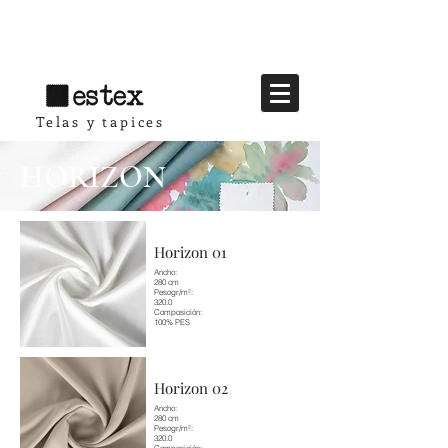
Telas y tapices
HORIZON
Horizon 01
Ancho:
280 cm
Pesogr/m²:
320.0
Composición:
100% PES
Horizon 02
Ancho:
280 cm
Pesogr/m²:
320.0